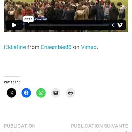
f3diafine
from
Ensemble86
on
Vimeo
.
Partager :
Navigation
P
PUBLICATION
PUBLICATION SUIVANTE