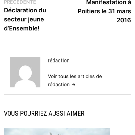
Publication
s
Manifestation à
PRÉCÉDENTE
de
précédente :
Déclaration du
Poitiers le 31 mars
l’article
secteur jeune
2016
d’Ensemble!
rédaction
Voir tous les articles de
rédaction →
VOUS POURRIEZ AUSSI AIMER