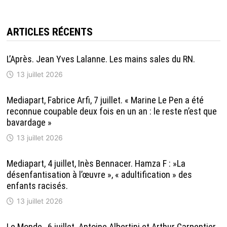
ARTICLES RÉCENTS
L’Après. Jean Yves Lalanne. Les mains sales du RN.
13 juillet 2026
Mediapart, Fabrice Arfi, 7 juillet. « Marine Le Pen a été
reconnue coupable deux fois en un an : le reste n’est que
bavardage »
13 juillet 2026
Mediapart, 4 juillet, Inès Bennacer. Hamza F : »La
désenfantisation à l’œuvre », « adultification » des
enfants racisés.
13 juillet 2026
Le Monde , 6 juillet. Antoine Albertini et Arthur Carpentier.