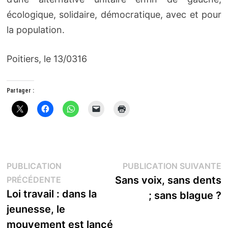
écologique, solidaire, démocratique, avec et pour
la population.
Poitiers, le 13/0316
Partager :
Navigation
P
PUBLICATION
PUBLICATION SUIVANTE
Publication
s
Sans voix, sans dents
PRÉCÉDENTE
de
précédente :
Loi travail : dans la
; sans blague ?
l’article
jeunesse, le
mouvement est lancé