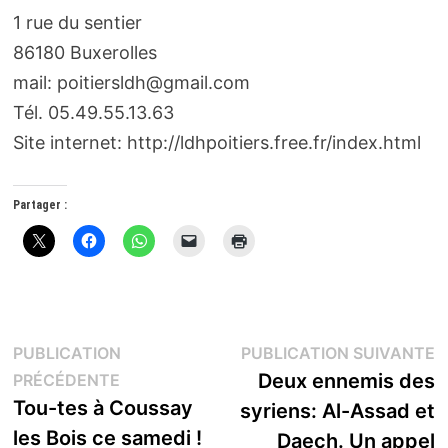
1 rue du sentier
86180 Buxerolles
mail: poitiersldh@gmail.com
Tél. 05.49.55.13.63
Site internet: http://ldhpoitiers.free.fr/index.html
Partager :
Navigation
P
PUBLICATION
PUBLICATION SUIVANTE
Publication
s
Deux ennemis des
PRÉCÉDENTE
de
précédente :
Tou-tes à Coussay
syriens: Al-Assad et
l’article
les Bois ce samedi !
Daech. Un appel