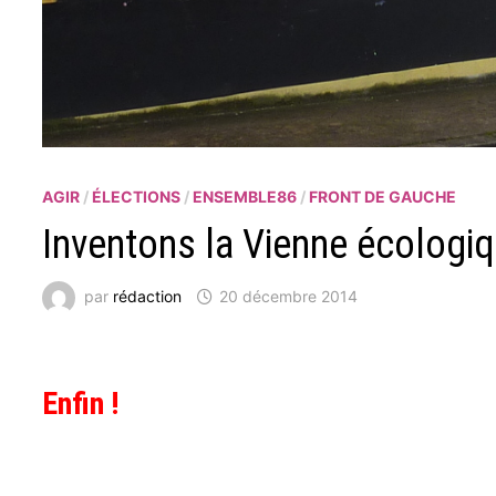
AGIR
/
ÉLECTIONS
/
ENSEMBLE86
/
FRONT DE GAUCHE
Inventons la Vienne écologiq
par
rédaction
20 décembre 2014
Enfin !