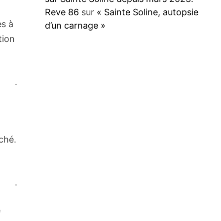
Reve 86
sur
« Sainte Soline, autopsie
es à
d’un carnage »
tion
.
rché.
.
e