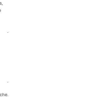
s,
e
.
.
che.