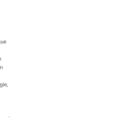
s
s
que
n
en
gie,
.