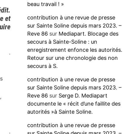
beau travail ! »
dit.
contribution à une revue de presse
e et
sur Sainte Soline depuis mars 2023. –
uire
Reve 86
sur
Mediapart. Blocage des
secours à Sainte-Soline : un
enregistrement enfonce les autorités.
.
Retour sur une chronologie des non
secours à S.
ès
contribution à une revue de presse
sur Sainte Soline depuis mars 2023. –
Reve 86
sur
Serge D. Mediapart
,
documente le « récit d’une faillite des
autorités »à Sainte Soline.
contribution à une revue de presse
.
sur Sainte Soline depuis mars 2023. –