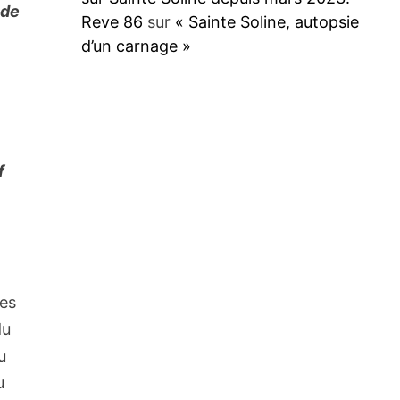
 de
Reve 86
sur
« Sainte Soline, autopsie
d’un carnage »
f
les
du
u
u