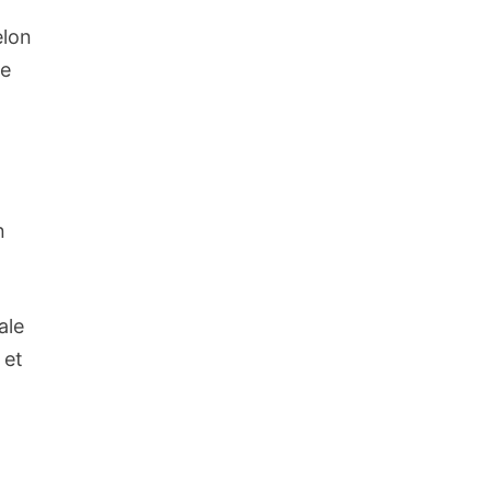
elon
le
n
ale
 et