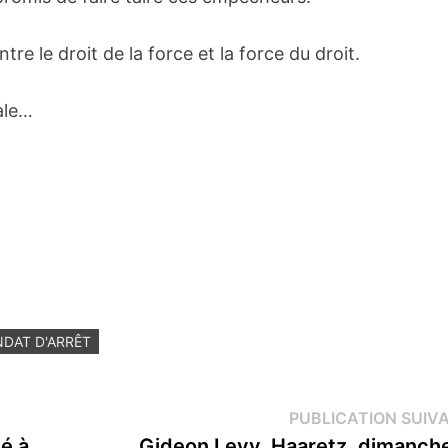
tre le droit de la force et la force du droit.
ale…
DAT D'ARRÊT
PUBLICATION SUIV
é à
Gideon Levy, Haaretz, dimanch