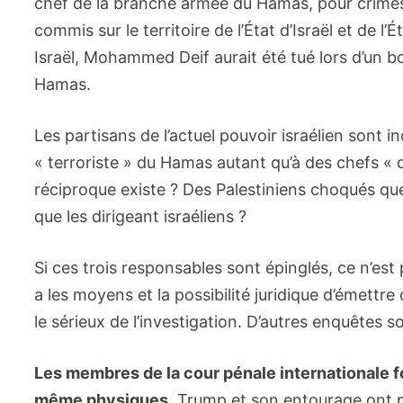
chef de la branche armée du Hamas, pour crimes
commis sur le territoire de l’État d’Israël et de 
Israël, Mohammed Deif aurait été tué lors d’un b
Hamas.
Les partisans de l’actuel pouvoir israélien sont 
« terroriste » du Hamas autant qu’à des chefs « 
réciproque existe ? Des Palestiniens choqués q
que les dirigeant israéliens ?
Si ces trois responsables sont épinglés, ce n’est p
a les moyens et la possibilité juridique d’émett
le sérieux de l’investigation. D’autres enquêtes s
Les membres de la cour pénale internationale fo
même physiques.
Trump et son entourage ont p