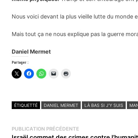
Nous voici devant la plus vieille lutte du monde en
Mais tout ça ne nous explique pas la guerre mor
Daniel Mermet
Partager :
ÉTIQUETTÉ
DANIEL MERMET
LÀ BAS SI J'Y SUIS
MAN
Navigation
Publication
PUBLICATION PRÉCÉDENTE
précédente :
Israël commet des crimes contre l’humanit