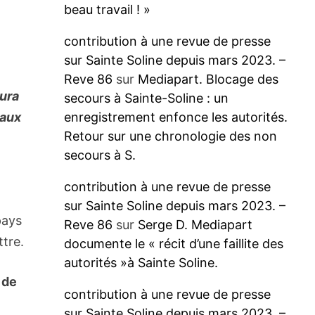
beau travail ! »
contribution à une revue de presse
sur Sainte Soline depuis mars 2023. –
Reve 86
sur
Mediapart. Blocage des
aura
secours à Sainte-Soline : un
enregistrement enfonce les autorités.
maux
Retour sur une chronologie des non
secours à S.
contribution à une revue de presse
sur Sainte Soline depuis mars 2023. –
pays
Reve 86
sur
Serge D. Mediapart
ttre.
documente le « récit d’une faillite des
autorités »à Sainte Soline.
 de
contribution à une revue de presse
sur Sainte Soline depuis mars 2023. –