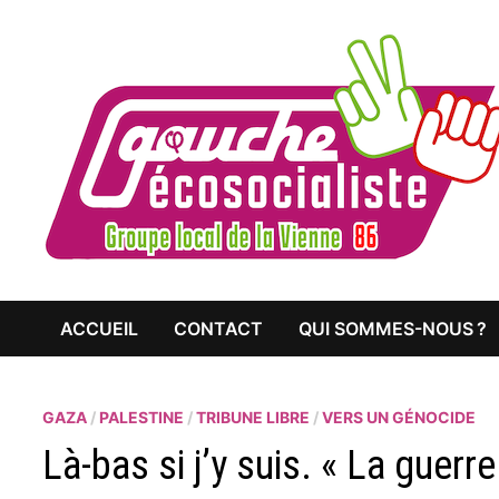
Passer
au
contenu
ACCUEIL
CONTACT
QUI SOMMES-NOUS ?
GAZA
/
PALESTINE
/
TRIBUNE LIBRE
/
VERS UN GÉNOCIDE
Là-bas si j’y suis. « La guerr