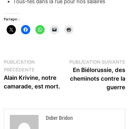
Tous-tes dans la rue pour nos salaires
Partager :
Navigation
P
PUBLICATION
PUBLICATION SUIVANTE
Publication
s
En Biélorussie, des
PRÉCÉDENTE
de
précédente :
Alain Krivine, notre
cheminots contre la
l’article
camarade, est mort.
guerre
Didier Bridon