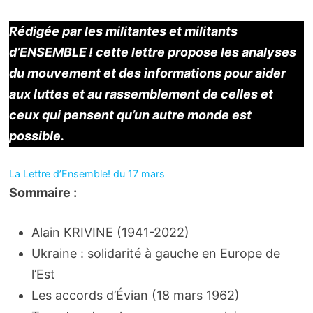
Rédi­­­­­­­­­­­­­­­­­­­­gée par les mili­­­­­­­­­­­­­­­­­­­­tantes et mili­­­­­­­­­­­­­­­­­­­­tants
d’ENSEMBLE ! cette lettre propose les analyses
du mouve­­­­­­­­­­­­­­­­­­­­ment et des infor­­­­­­­­­­­­­­­­­­­­ma­­­­­­­­­­­­­­­­­­­­tions pour aider
aux luttes et au rassem­­­­­­­­­­­­­­­­­­­­ble­­­­­­­­­­­­­­­­­­­­ment de celles et
ceux qui pensent qu’un autre monde est
possible.
La Lettre d’Ensemble! du 17 mars
Sommaire :
Alain KRIVINE (1941-2022)
Ukraine : solidarité à gauche en Europe de
l’Est
Les accords d’Évian (18 mars 1962)