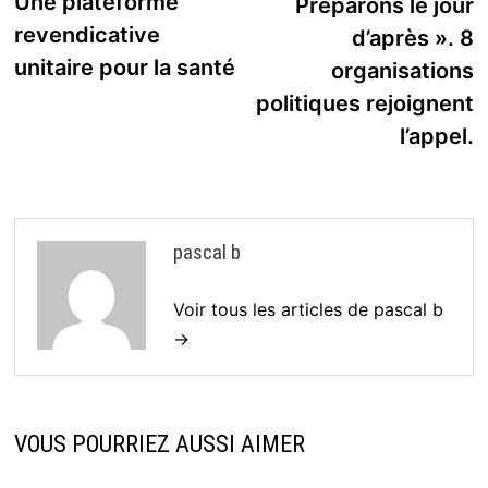
Une plateforme
Préparons le jour
l’article
revendicative
d’après ». 8
unitaire pour la santé
organisations
politiques rejoignent
l’appel.
pascal b
Voir tous les articles de pascal b
→
VOUS POURRIEZ AUSSI AIMER