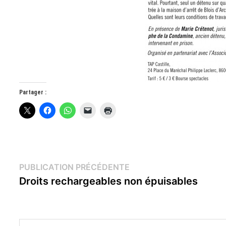
Partager :
Navigation
Publication
PUBLICATION PRÉCÉDENTE
précédente :
Droits rechargeables non épuisables
de
l’article