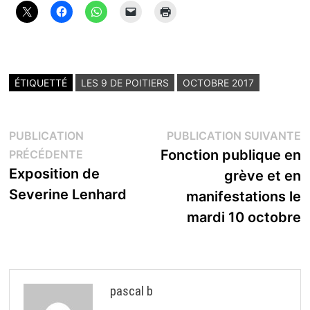
ÉTIQUETTÉ
LES 9 DE POITIERS
OCTOBRE 2017
Navigation
P
PUBLICATION
PUBLICATION SUIVANTE
Publication
s
Fonction publique en
PRÉCÉDENTE
de
précédente :
Exposition de
grève et en
l’article
Severine Lenhard
manifestations le
mardi 10 octobre
pascal b