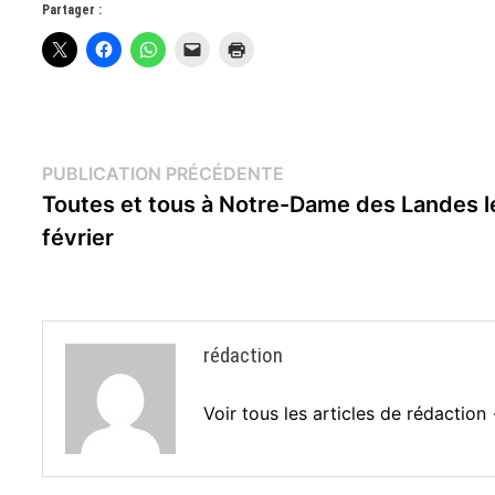
Partager :
Navigation
Publication
PUBLICATION PRÉCÉDENTE
précédente :
Toutes et tous à Notre-Dame des Landes l
de
février
l’article
rédaction
Voir tous les articles de rédaction