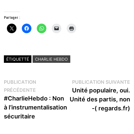
Partager :
ÉTIQUETTÉ
CHARLIE HEBDO
Navigation
P
PUBLICATION
PUBLICATION SUIVANTE
Publication
s
Unité populaire, oui.
PRÉCÉDENTE
de
précédente :
#CharlieHebdo : Non
Unité des partis, non
l’article
à l’instrumentalisation
-( regards.fr)
sécuritaire