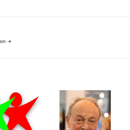
idon →