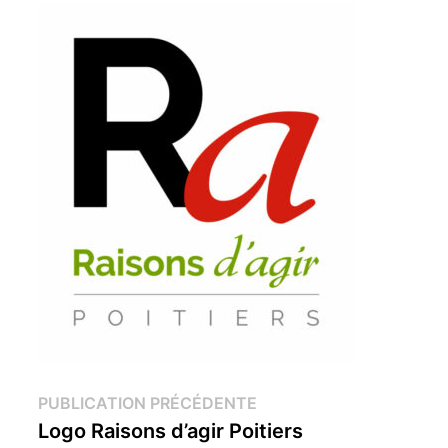
Navigation
Publication
PUBLICATION PRÉCÉDENTE
précédente :
Logo Raisons d’agir Poitiers
de