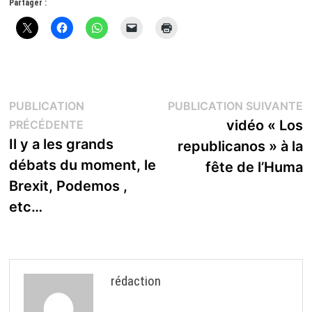
Partager :
Navigation
P
PUBLICATION
PUBLICATION SUIVANTE
Publication
s
vidéo « Los
PRÉCÉDENTE
de
précédente :
Il y a les grands
republicanos » à la
l’article
débats du moment, le
fête de l’Huma
Brexit, Podemos ,
etc…
rédaction