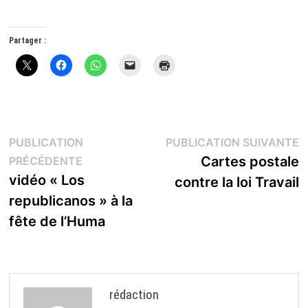
Partager :
Navigation
P
PUBLICATION
PUBLICATION SUIVANTE
Publication
s
Cartes postale
PRÉCÉDENTE
de
précédente :
vidéo « Los
contre la loi Travail
l’article
republicanos » à la
fête de l’Huma
rédaction