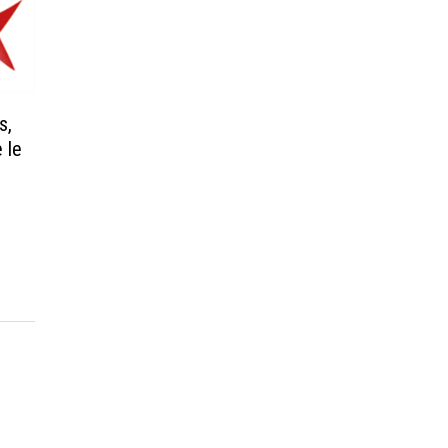
s,
 le