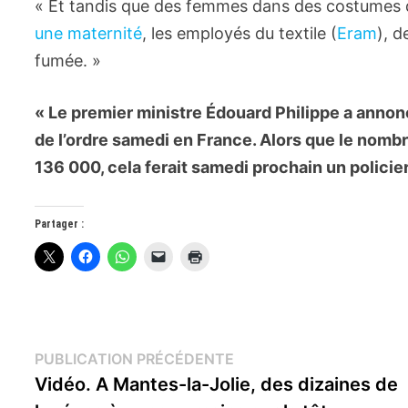
« Et tandis que des femmes dans des costumes de
une maternité
, les employés du textile (
Eram
), d
fumée. »
« Le premier ministre Édouard Philippe a anno
de l’ordre samedi en France. Alors que le nombre
136 000, cela ferait samedi prochain un polici
Partager :
Navigation
Publication
PUBLICATION PRÉCÉDENTE
précédente :
Vidéo. A Mantes-la-Jolie, des dizaines de
de