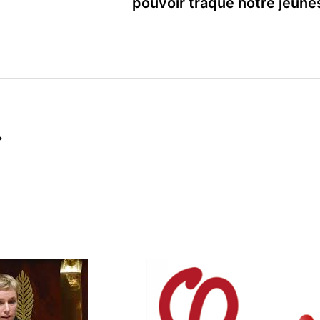
pouvoir traque notre jeune
→