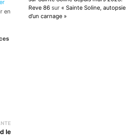
er
Reve 86
sur
« Sainte Soline, autopsie
ir en
d’un carnage »
rces
Publication
ANTE
suivante :
d le