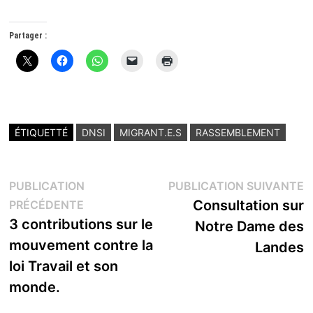
Partager :
ÉTIQUETTÉ
DNSI
MIGRANT.E.S
RASSEMBLEMENT
Navigation
P
PUBLICATION
PUBLICATION SUIVANTE
Publication
s
Consultation sur
PRÉCÉDENTE
de
précédente :
3 contributions sur le
Notre Dame des
l’article
mouvement contre la
Landes
loi Travail et son
monde.