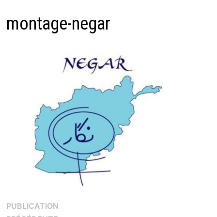
montage-negar
Navigation
PUBLICATION