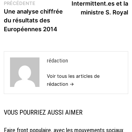
Publication
s
Intermittent.es et la
PRÉCÉDENTE
de
précédente :
Une analyse chiffrée
ministre S. Royal
l’article
du résultats des
Européennes 2014
rédaction
Voir tous les articles de
rédaction →
VOUS POURRIEZ AUSSI AIMER
Faire front populaire, avec les mouvements sociaux