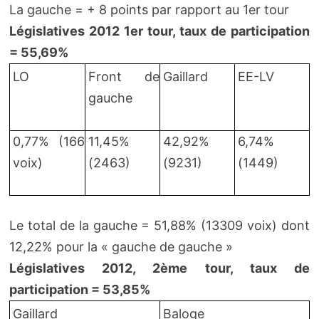
La gauche = + 8 points par rapport au 1er tour
Législatives 2012 1er tour, taux de participation
= 55,69%
LO
Front de
Gaillard
EE-LV
gauche
0,77% (166
11,45%
42,92%
6,74%
voix)
(2463)
(9231)
(1449)
Le total de la gauche = 51,88% (13309 voix) dont
12,22% pour la « gauche de gauche »
Législatives 2012, 2ème tour, taux de
participation = 53,85%
Gaillard
Baloge