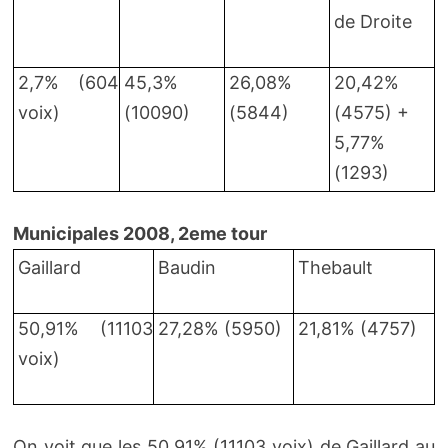
de Droite
2,7% (604
45,3%
26,08%
20,42%
voix)
(10090)
(5844)
(4575) +
5,77%
(1293)
Municipales 2008, 2eme tour
Gaillard
Baudin
Thebault
50,91% (11103
27,28% (5950)
21,81% (4757)
voix)
On voit que les 50,91% (11103 voix) de Gaillard au