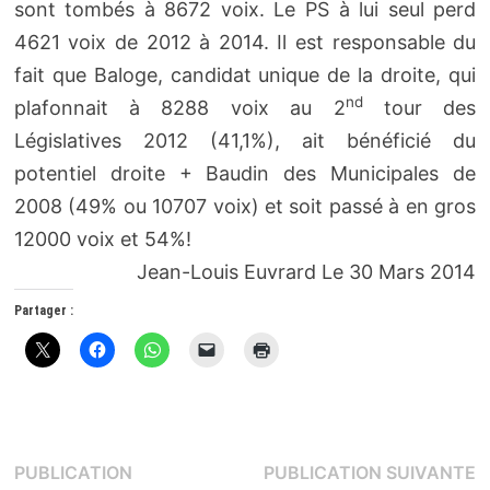
sont tombés à 8672 voix. Le PS à lui seul perd
4621 voix de 2012 à 2014. Il est responsable du
fait que Baloge, candidat unique de la droite, qui
nd
plafonnait à 8288 voix au 2
tour des
Législatives 2012 (41,1%), ait bénéficié du
potentiel droite + Baudin des Municipales de
2008 (49% ou 10707 voix) et soit passé à en gros
12000 voix et 54%!
Jean-Louis Euvrard Le 30 Mars 2014
Partager :
Navigation
P
PUBLICATION
PUBLICATION SUIVANTE