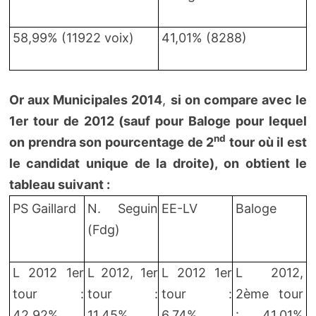
58,99% (11922 voix)
41,01% (8288)
Or aux Municipales 2014
,
si on compare avec le
1er tour de 2012 (sauf pour Baloge pour lequel
nd
on prendra son pourcentage de 2
tour où il est
le candidat unique de la droite), on obtient le
tableau suivant :
PS Gaillard
N. Seguin
EE-LV
Baloge
(Fdg)
L 2012 1er
L 2012, 1er
L 2012 1er
L 2012,
tour :
tour :
tour :
2ème tour
42,92%
11,45%
6,74%
: 41,01%