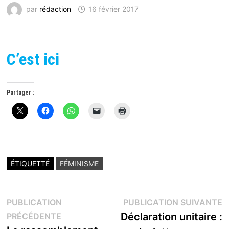
par
rédaction
16 février 2017
C’est ici
Partager :
ÉTIQUETTÉ
FÉMINISME
Navigation
P
PUBLICATION
PUBLICATION SUIVANTE
Publication
s
Déclaration unitaire :
PRÉCÉDENTE
de