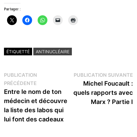
Partager :
ÉTIQUETTÉ
ANTINUCLÉAIRE
Navigation
P
PUBLICATION
PUBLICATION SUIVANTE
Publication
s
Michel Foucault :
PRÉCÉDENTE
de
précédente :
Entre le nom de ton
quels rapports avec
l’article
médecin et découvre
Marx ? Partie I
la liste des labos qui
lui font des cadeaux