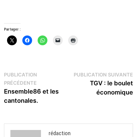
Partager :
Navigation
P
PUBLICATION
PUBLICATION SUIVANTE
Publication
s
TGV : le boulet
PRÉCÉDENTE
de
précédente :
Ensemble86 et les
économique
l’article
cantonales.
rédaction