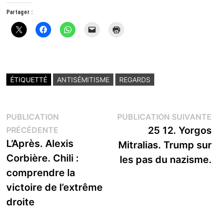
Partager :
ÉTIQUETTÉ
ANTISÉMITISME
REGARDS
Navigation
P
PUBLICATION
PUBLICATION SUIVANTE
Publication
s
25 12. Yorgos
PRÉCÉDENTE
de
précédente :
L’Après. Alexis
Mitralias. Trump sur
l’article
Corbière. Chili :
les pas du nazisme.
comprendre la
victoire de l’extrême
droite