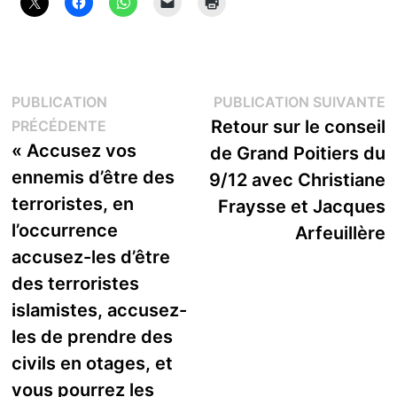
Navigation
P
PUBLICATION
PUBLICATION SUIVANTE
Publication
s
Retour sur le conseil
PRÉCÉDENTE
de
précédente :
« Accusez vos
de Grand Poitiers du
l’article
ennemis d’être des
9/12 avec Christiane
terroristes, en
Fraysse et Jacques
l’occurrence
Arfeuillère
accusez-les d’être
des terroristes
islamistes, accusez-
les de prendre des
civils en otages, et
vous pourrez les