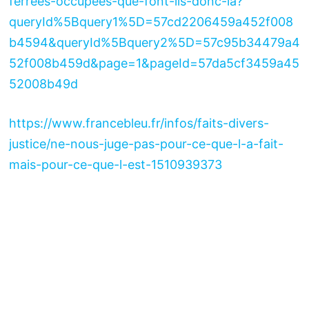
ferrees-occupees-que-font-ils-donc-la?
queryId%5Bquery1%5D=57cd2206459a452f008
b4594&queryId%5Bquery2%5D=57c95b34479a4
52f008b459d&page=1&pageId=57da5cf3459a45
52008b49d
https://www.francebleu.fr/infos/faits-divers-
justice/ne-nous-juge-pas-pour-ce-que-l-a-fait-
mais-pour-ce-que-l-est-1510939373