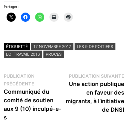
Partager :
ÉTIQUETTÉ
17 NOVEMBRE 2017
LES 9 DE POITIERS
LOI TRAVAIL 2016
PROCÈS
Navigation
P
PUBLICATION
PUBLICATION SUIVANTE
Publication
s
Une action publique
PRÉCÉDENTE
de
précédente :
Communiqué du
en faveur des
l’article
comité de soutien
migrants, à l’initiative
aux 9 (10) inculpé-e-
de DNSI
s