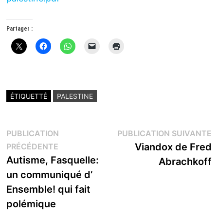
Partager :
ÉTIQUETTÉ
PALESTINE
Navigation
P
PUBLICATION
PUBLICATION SUIVANTE
Publication
s
Viandox de Fred
PRÉCÉDENTE
de
précédente :
Autisme, Fasquelle:
Abrachkoff
l’article
un communiqué d’
Ensemble! qui fait
polémique