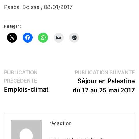
Pascal Boissel, 08/01/2017
Partager :
Navigation
P
PUBLICATION
PUBLICATION SUIVANTE
Publication
s
Séjour en Palestine
PRÉCÉDENTE
de
précédente :
Emplois-climat
du 17 au 25 mai 2017
l’article
rédaction