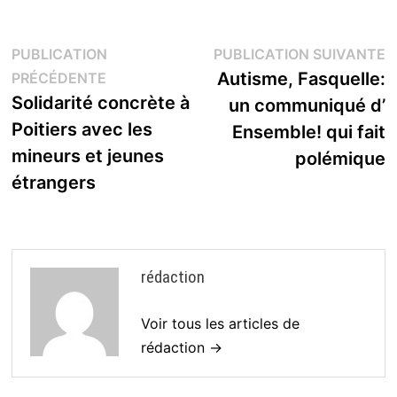
Navigation
P
PUBLICATION
PUBLICATION SUIVANTE
Publication
s
Autisme, Fasquelle:
PRÉCÉDENTE
de
précédente :
Solidarité concrète à
un communiqué d’
l’article
Poitiers avec les
Ensemble! qui fait
mineurs et jeunes
polémique
étrangers
rédaction
Voir tous les articles de
rédaction →