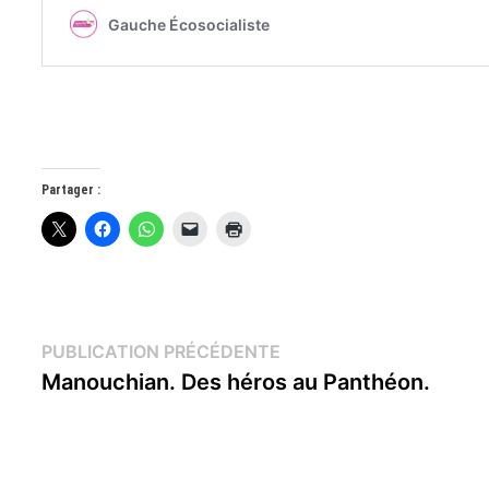
Partager :
Navigation
Publication
PUBLICATION PRÉCÉDENTE
précédente :
Manouchian. Des héros au Panthéon.
de
l’article