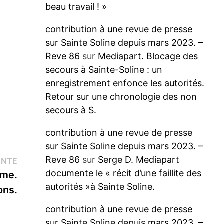
beau travail ! »
contribution à une revue de presse
sur Sainte Soline depuis mars 2023. –
Reve 86
sur
Mediapart. Blocage des
secours à Sainte-Soline : un
enregistrement enfonce les autorités.
Retour sur une chronologie des non
secours à S.
contribution à une revue de presse
sur Sainte Soline depuis mars 2023. –
Reve 86
sur
Serge D. Mediapart
Publication
ANTE
documente le « récit d’une faillite des
suivante :
sme.
autorités »à Sainte Soline.
ons.
contribution à une revue de presse
sur Sainte Soline depuis mars 2023. –