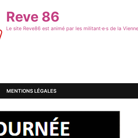
Reve 86
Le site Reve86 est animé par les militant·e·s de la Vien
MENTIONS LÉGALES