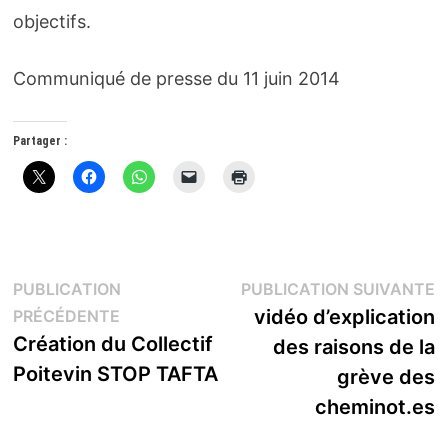
objectifs.
Communiqué de presse du 11 juin 2014
Partager :
Navigation
P
PUBLICATION
PUBLICATION SUIVANTE
Publication
s
vidéo d’explication
PRÉCÉDENTE
de
précédente :
Création du Collectif
des raisons de la
l’article
Poitevin STOP TAFTA
grève des
cheminot.es