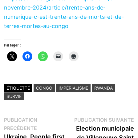
novembre-2024/article/trente-ans-de-
numerique-c-est-trente-ans-de-morts-et-de-
terres-mortes-au-congo
Partager :
ÉTIQUETTÉ
CONGO
IMPÉRIALISME
RWANDA
SURVIE
Navigation
P
PUBLICATION
PUBLICATION SUIVANTE
Publication
s
Election municipale
PRÉCÉDENTE
de
précédente :
Ukraine. People first.
de Villeneuve Saint