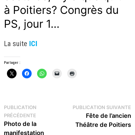
à Poitiers? Congrès du
PS, jour 1…
La suite
ICI
Partager :
Navigation
P
PUBLICATION
PUBLICATION SUIVANTE
Publication
s
Fête de l’ancien
PRÉCÉDENTE
de
précédente :
Photo de la
Théâtre de Poitiers
l’article
manifestation