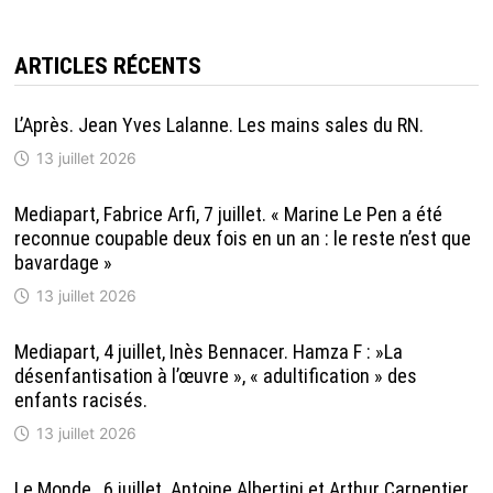
ARTICLES RÉCENTS
L’Après. Jean Yves Lalanne. Les mains sales du RN.
13 juillet 2026
Mediapart, Fabrice Arfi, 7 juillet. « Marine Le Pen a été
reconnue coupable deux fois en un an : le reste n’est que
bavardage »
13 juillet 2026
Mediapart, 4 juillet, Inès Bennacer. Hamza F : »La
désenfantisation à l’œuvre », « adultification » des
enfants racisés.
13 juillet 2026
Le Monde , 6 juillet. Antoine Albertini et Arthur Carpentier.