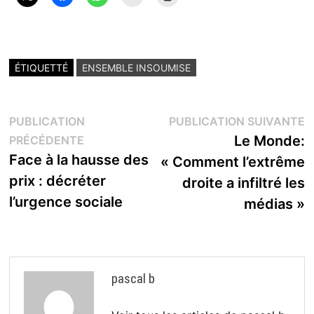
ÉTIQUETTÉ
ENSEMBLE INSOUMISE
Navigation
P
PUBLICATION
PUBLICATION SUIVANTE
Publication
s
Le Monde:
PRÉCÉDENTE
de
précédente :
Face à la hausse des
« Comment l’extrême
l’article
prix : décréter
droite a infiltré les
l’urgence sociale
médias »
pascal b