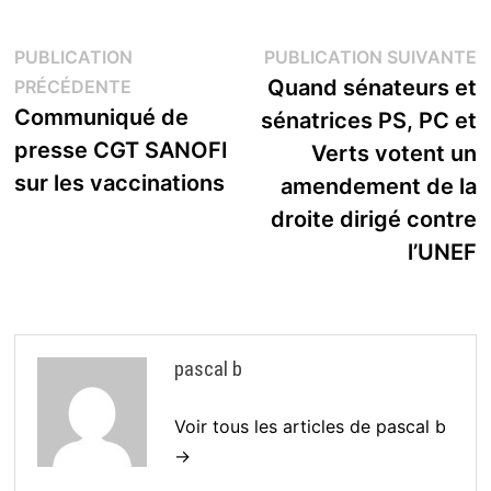
Navigation
P
PUBLICATION
PUBLICATION SUIVANTE
Publication
s
Quand sénateurs et
PRÉCÉDENTE
de
précédente :
Communiqué de
sénatrices PS, PC et
l’article
presse CGT SANOFI
Verts votent un
sur les vaccinations
amendement de la
droite dirigé contre
l’UNEF
pascal b
Voir tous les articles de pascal b
→