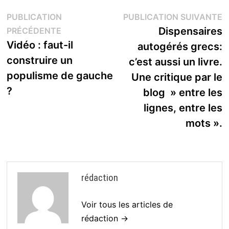
Navigation
P
PUBLICATION
PUBLICATION SUIVANTE
Publication
s
Dispensaires
PRÉCÉDENTE
de
précédente :
Vidéo : faut-il
autogérés grecs:
l’article
construire un
c’est aussi un livre.
populisme de gauche
Une critique par le
?
blog » entre les
lignes, entre les
mots ».
rédaction
Voir tous les articles de
rédaction →