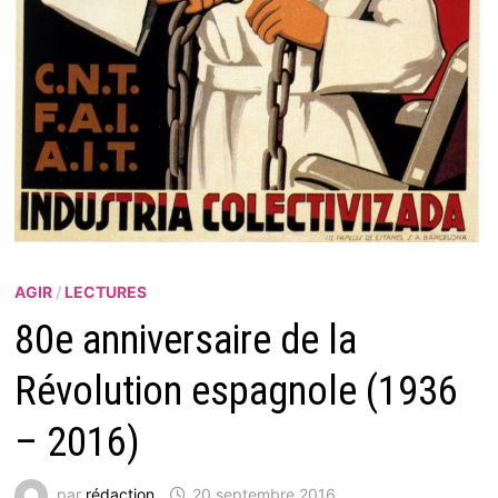
AGIR
/
LECTURES
80e anniversaire de la
Révolution espagnole (1936
– 2016)
par
rédaction
20 septembre 2016