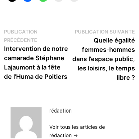
Navigation
P
PUBLICATION
PUBLICATION SUIVANTE
Publication
s
Quelle égalité
PRÉCÉDENTE
de
précédente :
Intervention de notre
femmes-hommes
l’article
camarade Stéphane
dans l’espace public,
Lajaumont à la fête
les loisirs, le temps
de l’Huma de Poitiers
libre ?
rédaction
Voir tous les articles de
rédaction →