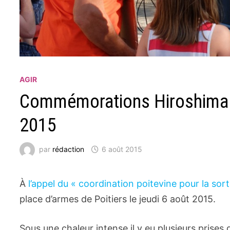
AGIR
Commémorations Hiroshima N
2015
par
rédaction
6 août 2015
À
l’appel du « coor­di­na­tion poite­vine pour la sor
place d’armes de Poitiers le jeudi 6 août 2015.
Sous une chaleur intense il y eu plusieurs prises 