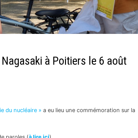
agasaki à Poitiers le 6 août
tie du nucléaire »
a eu lieu une commémoration sur la
de paroles (
à lire ici
)