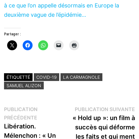
à ce que l’on appelle désormais en Europe la
deuxième vague de l’épidémie…
Partager :
ÉTIQUETTÉ
COVID-19
LA CARMAGNOLE
SAMUEL ALIZON
Navigation
P
PUBLICATION
PUBLICATION SUIVANTE
Publication
s
« Hold up »: un film à
PRÉCÉDENTE
de
précédente :
Libération.
succès qui déforme
l’article
Mélenchon : « Un
les faits et qui ment