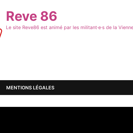
Reve 86
Le site Reve86 est animé par les militant·e·s de la Vien
MENTIONS LÉGALES