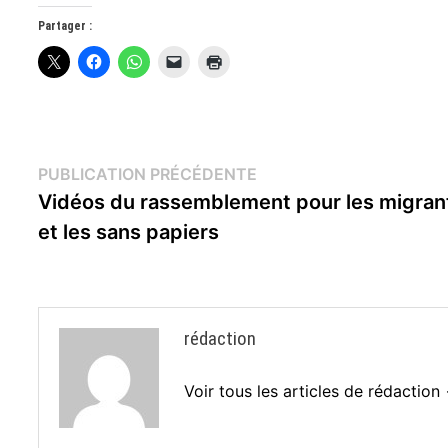
Partager :
Navigation
Publication
PUBLICATION PRÉCÉDENTE
précédente :
Vidéos du rassemblement pour les migran
de
et les sans papiers
l’article
rédaction
Voir tous les articles de rédaction