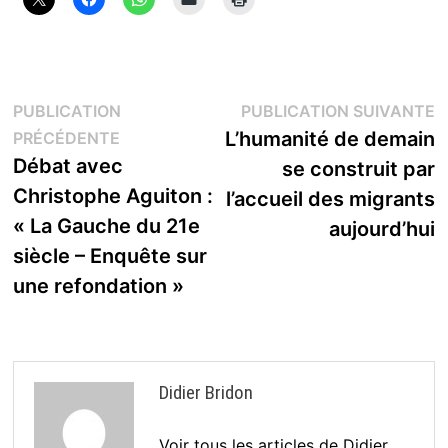
Navigation
P
PUBLICATION
PUBLICATION SUIVANTE
Publication
s
L’humanité de demain
PRÉCÉDENTE
de
précédente :
Débat avec
se construit par
l’article
Christophe Aguiton :
l’accueil des migrants
« La Gauche du 21e
aujourd’hui
siècle – Enquête sur
une refondation »
Didier Bridon
Voir tous les articles de Didier