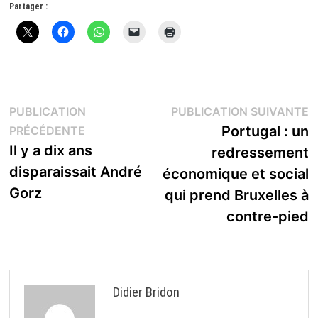
Partager :
Navigation
P
PUBLICATION
PUBLICATION SUIVANTE
Publication
s
Portugal : un
PRÉCÉDENTE
de
précédente :
Il y a dix ans
redressement
l’article
disparaissait André
économique et social
Gorz
qui prend Bruxelles à
contre-pied
Didier Bridon