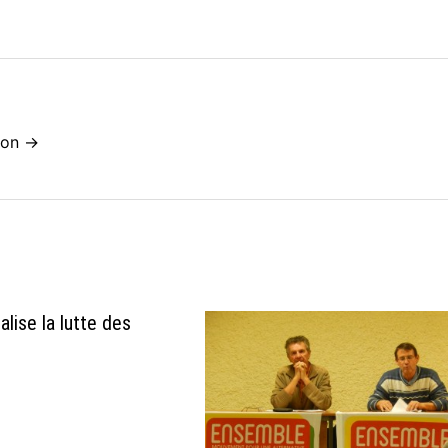
idon →
lise la lutte des