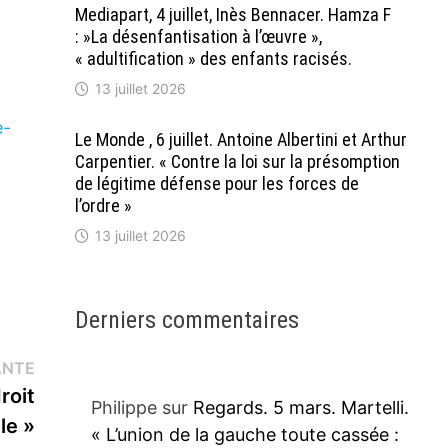
Mediapart, 4 juillet, Inès Bennacer. Hamza F
: »La désenfantisation à l’œuvre »,
« adultification » des enfants racisés.
13 juillet 2026
e-
Le Monde , 6 juillet. Antoine Albertini et Arthur
Carpentier. « Contre la loi sur la présomption
de légitime défense pour les forces de
l’ordre »
13 juillet 2026
Derniers commentaires
Publication
ANTE
suivante :
roit
Philippe
sur
Regards. 5 mars. Martelli.
le »
« L’union de la gauche toute cassée :