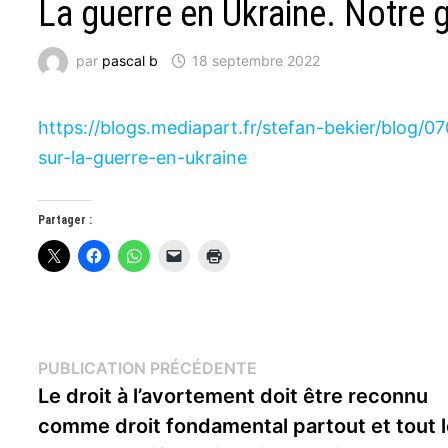
La guerre en Ukraine. Notre 
par
pascal b
18 septembre 2022
https://blogs.mediapart.fr/stefan-bekier/blog/0
sur-la-guerre-en-ukraine
Partager :
Navigation
Publication
PUBLICATION PRÉCÉDENTE
précédente :
Le droit à l’avortement doit être reconnu
de
comme droit fondamental partout et tout 