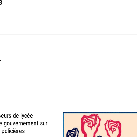
8
→
seurs de lycée
 le gouvernement sur
 policières