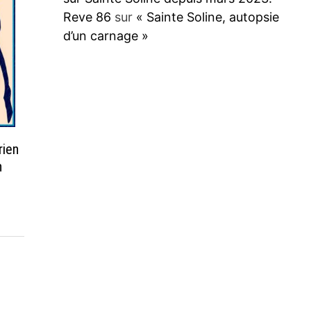
Reve 86
sur
« Sainte Soline, autopsie
d’un carnage »
rien
n