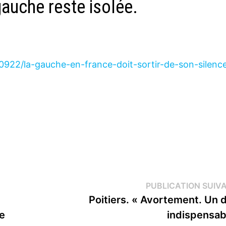
gauche reste isolée.
70922/la-gauche-en-france-doit-sortir-de-son-silenc
PUBLICATION SUIV
Poitiers. « Avortement. Un d
le
indispensab