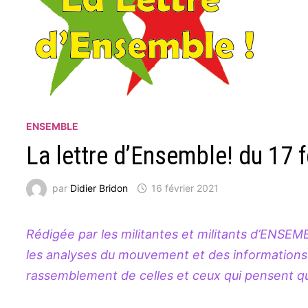
ENSEMBLE
La lettre d’Ensemble! du 17 f
par
Didier Bridon
16 février 2021
Rédi­­­­­­­­­­gée par les mili­­­­­­­­­­tantes et mili­­­­­­­­­­tan
les analyses du mouve­­­­­­­­­­ment et des infor­­­­­­­­­­ma­­­­­­
rassem­­­­­­­­­­ble­­­­­­­­­­ment de celles et ceux qui pe