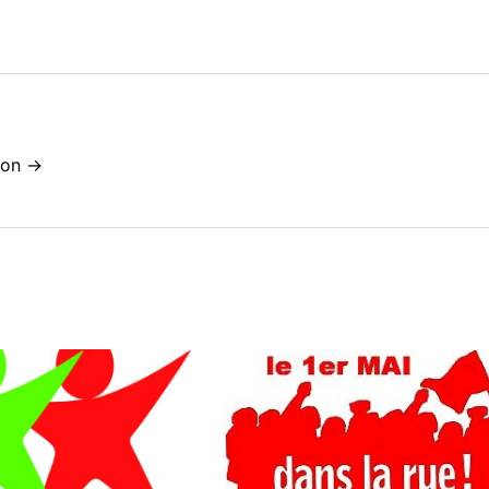
idon →