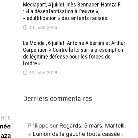
Mediapart, 4 juillet, Inès Bennacer. Hamza F
: »La désenfantisation à l’œuvre »,
« adultification » des enfants racisés.
13 juillet 2026
Le Monde , 6 juillet. Antoine Albertini et Arthur
Carpentier. « Contre la loi sur la présomption
de légitime défense pour les forces de
l’ordre »
13 juillet 2026
Derniers commentaires
Publication
ANTE
suivante :
Philippe
sur
Regards. 5 mars. Martelli.
rmée
« L’union de la gauche toute cassée :
Gaza