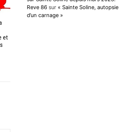
Reve 86
sur
« Sainte Soline, autopsie
d’un carnage »
a
e et
es