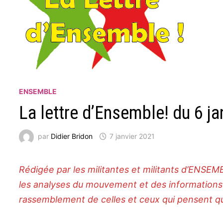
ENSEMBLE
La lettre d’Ensemble! du 6 ja
par
Didier Bridon
7 janvier 2021
Rédi­­­­­­­gée par les mili­­­­­­­tantes et mili­­­­­­­tants 
les analyses du mouve­­­­­­­ment et des infor­­­­­­­ma­­­­­­
rassem­­­­­­­ble­­­­­­­ment de celles et ceux qui pens