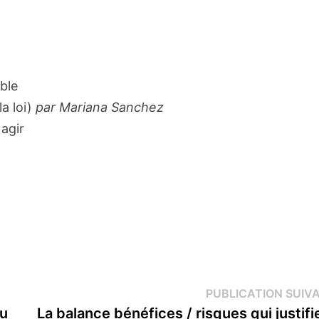
ble
la loi)
par Mariana Sanchez
agir
PUBLICATION SUIV
au
La balance bénéfices / risques qui justifi