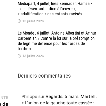
Mediapart, 4 juillet, Inès Bennacer. Hamza F
: »La désenfantisation à l’œuvre »,
« adultification » des enfants racisés.
13 juillet 2026
Le Monde , 6 juillet. Antoine Albertini et Arthur
Carpentier. « Contre la loi sur la présomption
de légitime défense pour les forces de
l’ordre »
13 juillet 2026
Derniers commentaires
Philippe
sur
Regards. 5 mars. Martelli.
Publication
ANTE
« L’union de la gauche toute cassée :
suivante :
e de