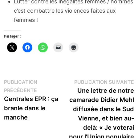
Lutter contre les inégalités femmes / hommes
c’est combattre les violences faites aux
femmes !
Partager :
Navigation
P
PUBLICATION
PUBLICATION SUIVANTE
Publication
s
Une lettre de notre
PRÉCÉDENTE
de
précédente :
Centrales EPR : ça
camarade Didier Mehl
l’article
branle dans le
diffusée dans le Sud
manche
Vienne, et bien au-
delà: « Je voterai
pour l’Union populaire