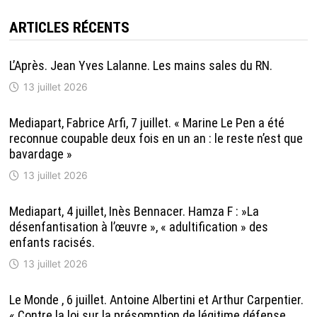
ARTICLES RÉCENTS
L’Après. Jean Yves Lalanne. Les mains sales du RN.
13 juillet 2026
Mediapart, Fabrice Arfi, 7 juillet. « Marine Le Pen a été
reconnue coupable deux fois en un an : le reste n’est que
bavardage »
13 juillet 2026
Mediapart, 4 juillet, Inès Bennacer. Hamza F : »La
désenfantisation à l’œuvre », « adultification » des
enfants racisés.
13 juillet 2026
Le Monde , 6 juillet. Antoine Albertini et Arthur Carpentier.
« Contre la loi sur la présomption de légitime défense