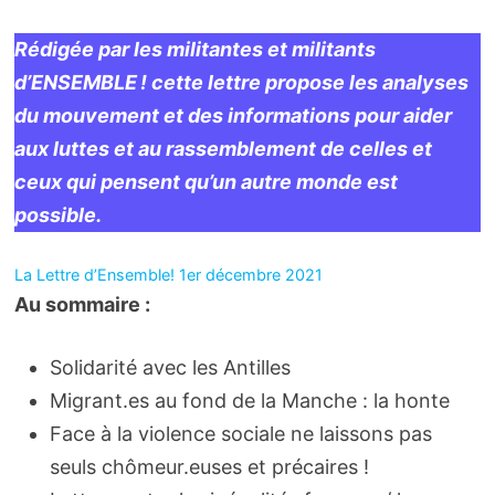
Rédi­­­­­­­­­­­­­gée par les mili­­­­­­­­­­­­­tantes et mili­­­­­­­­­­­­­tants
d’ENSEMBLE ! cette lettre propose les analyses
du mouve­­­­­­­­­­­­­ment et des infor­­­­­­­­­­­­­ma­­­­­­­­­­­­­tions pour aider
aux luttes et au rassem­­­­­­­­­­­­­ble­­­­­­­­­­­­­ment de celles et
ceux qui pensent qu’un autre monde est
possible.
La Lettre d’Ensemble! 1er décembre 2021
Au sommaire :
Solidarité avec les Antilles
Migrant.es au fond de la Manche : la honte
Face à la violence sociale ne laissons pas
seuls chômeur.euses et précaires !