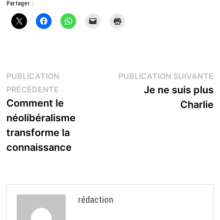
Partager :
Navigation
P
PUBLICATION
PUBLICATION SUIVANTE
Publication
s
Je ne suis plus
PRÉCÉDENTE
de
précédente :
Comment le
Charlie
l’article
néolibéralisme
transforme la
connaissance
rédaction