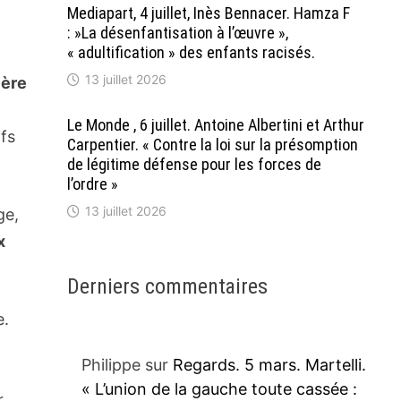
Mediapart, 4 juillet, Inès Bennacer. Hamza F
: »La désenfantisation à l’œuvre »,
« adultification » des enfants racisés.
13 juillet 2026
ière
Le Monde , 6 juillet. Antoine Albertini et Arthur
ifs
Carpentier. « Contre la loi sur la présomption
de légitime défense pour les forces de
l’ordre »
13 juillet 2026
ge,
x
Derniers commentaires
e.
Philippe
sur
Regards. 5 mars. Martelli.
« L’union de la gauche toute cassée :
r