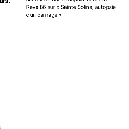
suivante :
ars.
Reve 86
sur
« Sainte Soline, autopsie
d’un carnage »