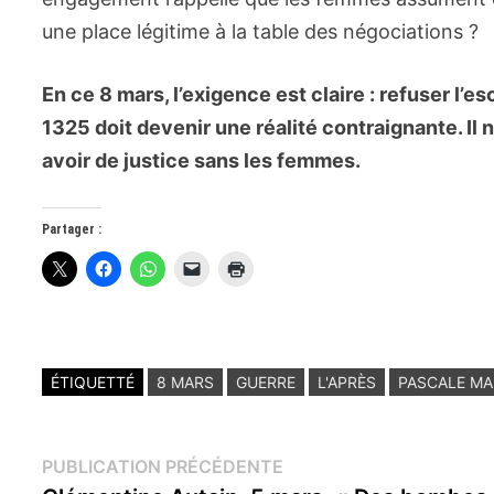
une place légitime à la table des négociations ?
En ce 8 mars, l’exigence est claire : refuser l’e
1325 doit devenir une réalité contraignante. Il n
avoir de justice sans les femmes.
Partager :
ÉTIQUETTÉ
8 MARS
GUERRE
L'APRÈS
PASCALE MA
Navigation
Publication
PUBLICATION PRÉCÉDENTE