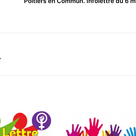
Poitiers en Commun. Infolettre du 6 m
→