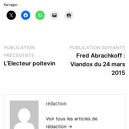
Partager :
Navigation
P
PUBLICATION
PUBLICATION SUIVANTE
Publication
s
Fred Abrachkoff :
PRÉCÉDENTE
de
précédente :
L’Electeur poitevin
Viandox du 24 mars
l’article
2015
rédaction
Voir tous les articles de
rédaction →