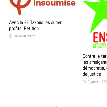
Avec la FI, Taxons les super
profits. Pétition
30 août 2022
Contre le ter
les amalgame
démocratie, d
de justice !
9 janvier 20