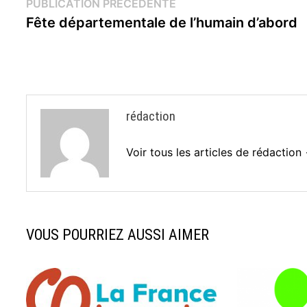
Navigation
Publication
PUBLICATION PRÉCÉDENTE
précédente :
Fête départementale de l’humain d’abord
de
l’article
rédaction
Voir tous les articles de rédaction
VOUS POURRIEZ AUSSI AIMER