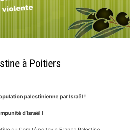
tine à Poitiers
pulation palestinienne par Israël !
’impunité d’Israël !
iative du Comité poitevin France Palestine