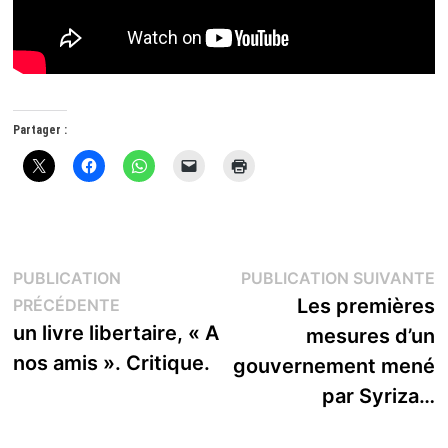
Partager :
Navigation
P
PUBLICATION
PUBLICATION SUIVANTE
Publication
s
Les premières
PRÉCÉDENTE
de
précédente :
un livre libertaire, « A
mesures d’un
l’article
nos amis ». Critique.
gouvernement mené
par Syriza…